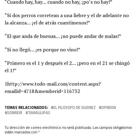
“Cuando hay, hay… cuando no hay, ¡po´s no hay!”
“Si dos perros corretean a una liebre y el de adelante no
la alcanza… ¡el de atrás cuantimenos!”
“El que anda de buenas… ¡no puede andar de malas!”
“Si no llegó… ¡es porque no vino!”
“Primero es el 1 y después el 2… ¡pero en el 21 se chingó
el 1!”
1http://www.todo-mail.com/content.aspx?
emailid=4718&memberid=116732
TEMAS RELACIONADOS:
EL FILOSOFO DE GUEMEZ
OPINION
SONREIR
TAMAULIPAS
Tu dirección de correo electrónico no será publicada.
Los campos obligatorios
están marcados con
*