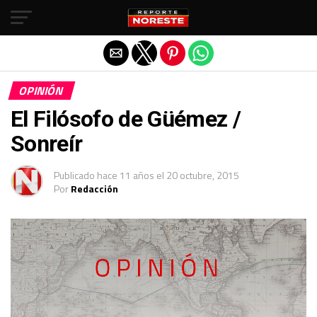
Salir de la versión móvil
OPINIÓN
El Filósofo de Güémez /
Sonreír
Publicado
hace 11 años
el
20 octubre, 2015
Por
Redacción