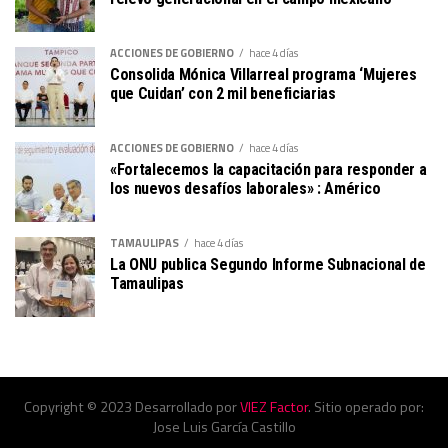
ACCIONES DE GOBIERNO
hace 4 días
Consolida Mónica Villarreal programa ‘Mujeres
que Cuidan’ con 2 mil beneficiarias
ACCIONES DE GOBIERNO
hace 4 días
«Fortalecemos la capacitación para responder a
los nuevos desafíos laborales» : Américo
TAMAULIPAS
hace 4 días
La ONU publica Segundo Informe Subnacional de
Tamaulipas
Copyright © 2023 Desarrollado por
VIEZ Factor
. Sitio operado por:
Jose Luis García Castillo