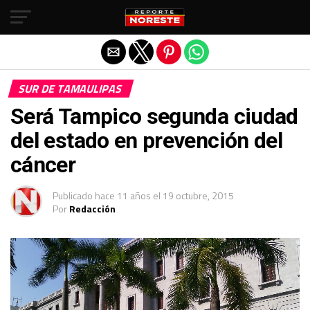
Salir de la versión móvil
SUR DE TAMAULIPAS
Será Tampico segunda ciudad
del estado en prevención del
cáncer
Publicado
hace 11 años
el
19 octubre, 2015
Por
Redacción