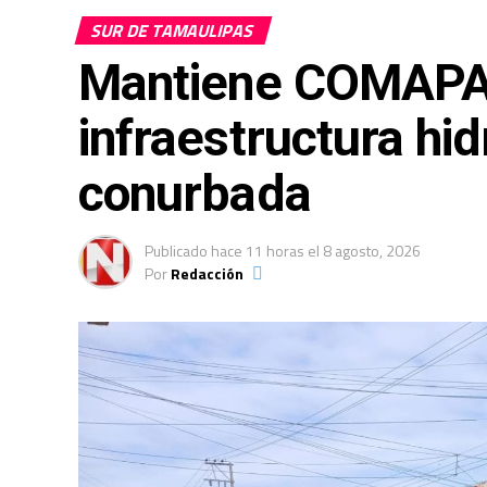
SUR DE TAMAULIPAS
Mantiene COMAPA S
infraestructura hid
conurbada
Publicado
hace 11 horas
el
8 agosto, 2026
Por
Redacción