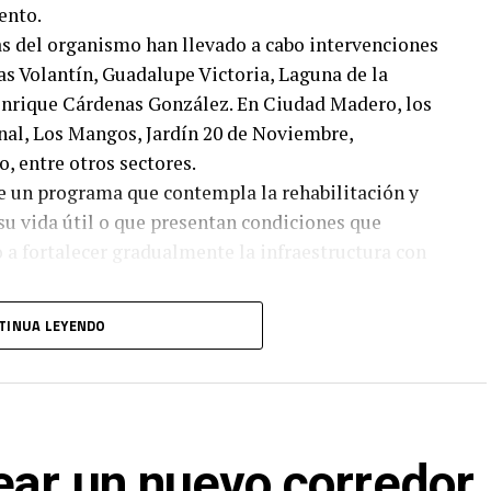
ento.
as del organismo han llevado a cabo intervenciones
as Volantín, Guadalupe Victoria, Laguna de la
 Enrique Cárdenas González. En Ciudad Madero, los
nal, Los Mangos, Jardín 20 de Noviembre,
, entre otros sectores.
e un programa que contempla la rehabilitación y
su vida útil o que presentan condiciones que
 a fortalecer gradualmente la infraestructura con
TINUA LEYENDO
ear un nuevo corredor