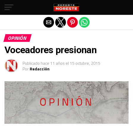
Salir de la versión móvil
OPINIÓN
Voceadores presionan
Publicado
hace 11 años
el
15 octubre, 2015
Por
Redacción