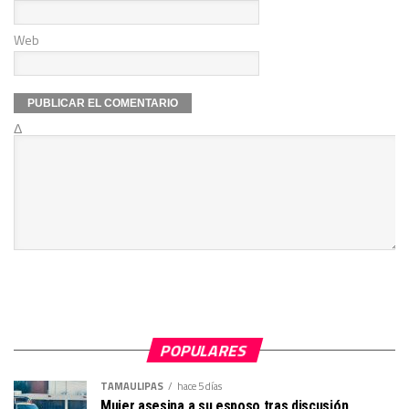
Web
Δ
POPULARES
TAMAULIPAS
hace 5 días
Mujer asesina a su esposo tras discusión