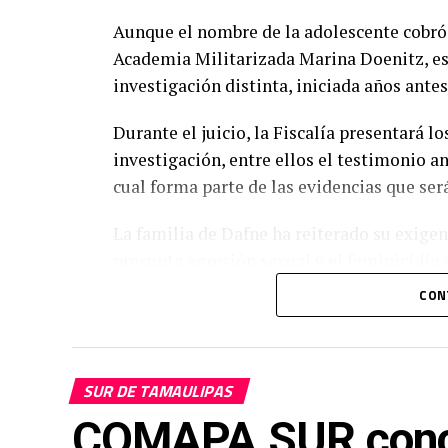
Aunque el nombre de la adolescente cobró 
Academia Militarizada Marina Doenitz, es
investigación distinta, iniciada años ante
Durante el juicio, la Fiscalía presentará l
investigación, entre ellos el testimonio an
cual forma parte de las evidencias que será
La familia de Dafne ha reiterado su exige
presunta agresión sexual y el feminicidi
esclarecidos y que los responsables enfre
CON
Con el inicio de esta audiencia oral, uno 
vinculados al caso de Dafne entra en una e
por separado.
SUR DE TAMAULIPAS
COMAPA SUR conclu