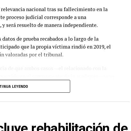
relevancia nacional tras su fallecimiento en la
te proceso judicial corresponde a una
s, y será resuelto de manera independiente.
os datos de prueba recabados a lo largo de la
ticipado que la propia víctima rindió en 2019, el
n valoradas por el tribunal.
ncia de que ambos casos —el relacionado con la
o ocurrido en el campamento de la academia— sean
nten las consecuencias legales correspondientes.
TINUA LEYENDO
de los procesos judiciales más prolongados
tapa decisiva, mientras el otro continúa su curso
ye rehabilitación de