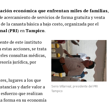
tuación económica que enfrentan miles de familias
,
de acercamiento de servicios de forma gratuita y venta
de la canasta básica a bajo costo, organizada por el
onal
(
PRI
) en
Tampico
.
dente de este instituto
 estas acciones, se trata
erles consultas médicas,
soría jurídica, por
res, lugares a los que
Serio Villarreal, presidente del PRI
stancias y darle valor a
Tampico
 esfuerzo que realizan
na forma en su economía