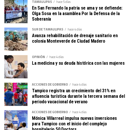
TAMAULIPAS
hace 5 días
En San Fernando la patria se ama y se defiende:
Olga Sosa en la asamblea Por la Defensa de la
Soberanía
SUR DE TAMAULIPAS
hace 4 días
Avanza rehabilitación de drenaje sanitario en
colonia Monteverde de Ciudad Madero
OPINIÓN
hace 4 días
La medicina y su deuda histórica con las mujeres
ACCIONES DE GOBIERNO
hace 4 días
Tampico registra un crecimiento del 31% en
afluencia turística durante la tercera semana del
periodo vacacional de verano
ACCIONES DE GOBIERNO
hace 4 días
Mónica Villarreal impulsa nuevas inversiones
para Tampico con el inicio del complejo
hospitalario 50 Doctors