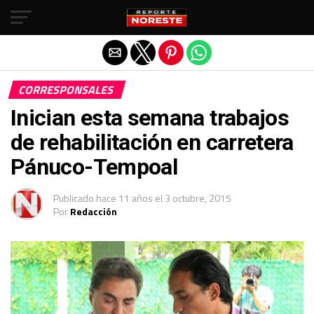
Salir de la versión móvil
CORRESPONSALES
Inician esta semana trabajos
de rehabilitación en carretera
Pánuco-Tempoal
Publicado
hace 11 años
el
3 octubre, 2015
Por
Redacción