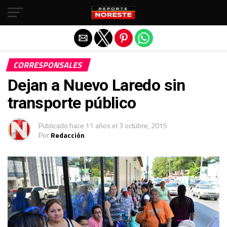
Salir de la versión móvil
CORRESPONSALES
Dejan a Nuevo Laredo sin
transporte público
Publicado
hace 11 años
el
3 octubre, 2015
Por
Redacción