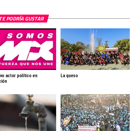
TE PODRÍA GUSTAR
vo actor político en
La queso
ción