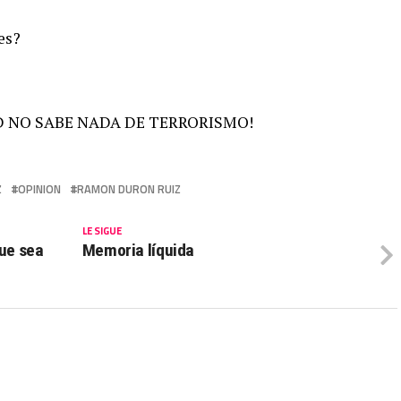
es?
TED NO SABE NADA DE TERRORISMO!
Z
OPINION
RAMON DURON RUIZ
LE SIGUE
que sea
Memoria líquida