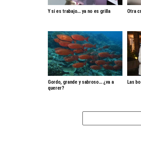
Y si es trabajo… ya no es grilla
Otra c
Gordo, grande y sabroso… ¿va a
Las b
querer?