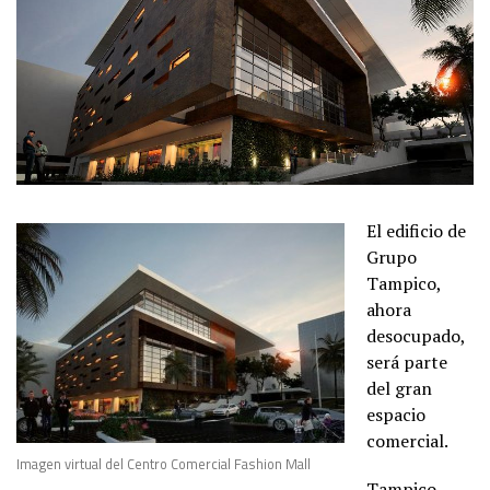
El edificio de
Grupo
Tampico,
ahora
desocupado,
será parte
del gran
espacio
comercial.
Imagen virtual del Centro Comercial Fashion Mall
Tampico,