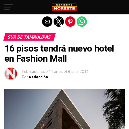
Salir de la versión móvil
SUR DE TAMAULIPAS
16 pisos tendrá nuevo hotel
en Fashion Mall
Publicado
hace 11 años
el
8 julio, 2015
Por
Redacción