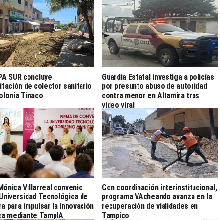
A SUR concluye
Guardia Estatal investiga a policías
litación de colector sanitario
por presunto abuso de autoridad
colonia Tinaco
contra menor en Altamira tras
video viral
Mónica Villarreal convenio
Con coordinación interinstitucional,
 Universidad Tecnológica de
programa VAcheando avanza en la
ra para impulsar la innovación
recuperación de vialidades en
ica mediante TampIA
Tampico