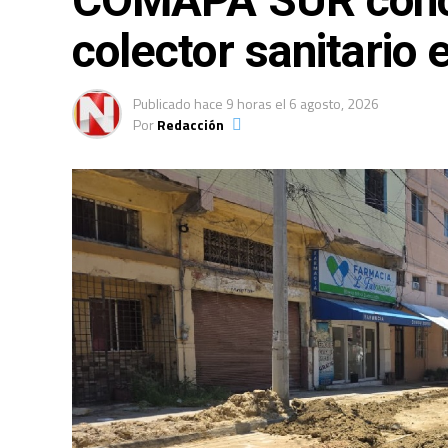
COMAPA SUR conclu
colector sanitario 
Publicado
hace 9 horas
el
6 agosto, 2026
Por
Redacción