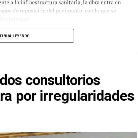
te a la infraestructura sanitaria, la obra entra en
abajos de reposición del pavimento, con lo que se
ión integral.
ación con el Ayuntamiento de Ciudad Madero,
TINUA LEYENDO
talecer la infraestructura urbana y mejorar la
 las colonias con mayor tradición e historia del
dos consultorios
ra por irregularidades