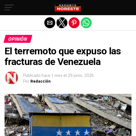
Salir de la versión móvil
OPINIÓN
El terremoto que expuso las
fracturas de Venezuela
Publicado
hace 1 mes
el
29 junio, 2026
Por
Redacción