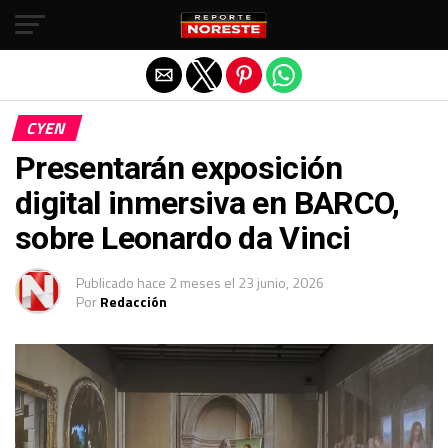
Salir de la versión móvil
CYEN
Presentarán exposición
digital inmersiva en BARCO,
sobre Leonardo da Vinci
Publicado
hace 2 meses
el
23 junio, 2026
Por
Redacción