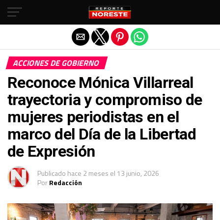
Salir de la versión móvil
ACCIONES DE GOBIERNO
Reconoce Mónica Villarreal
trayectoria y compromiso de
mujeres periodistas en el
marco del Día de la Libertad
de Expresión
Publicado
hace 2 meses
el
13 junio, 2026
Por
Redacción