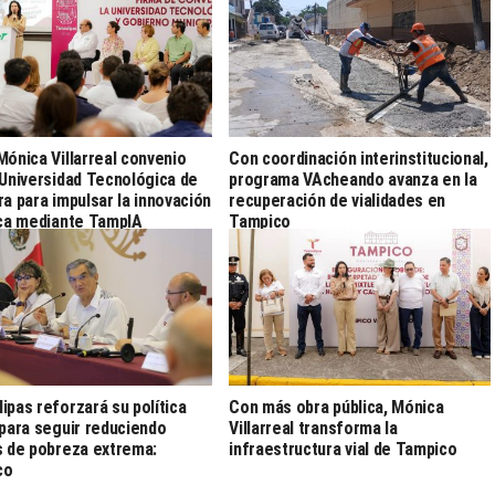
Mónica Villarreal convenio
Con coordinación interinstitucional,
 Universidad Tecnológica de
programa VAcheando avanza en la
ra para impulsar la innovación
recuperación de vialidades en
ica mediante TampIA
Tampico
ipas reforzará su política
Con más obra pública, Mónica
 para seguir reduciendo
Villarreal transforma la
s de pobreza extrema:
infraestructura vial de Tampico
co