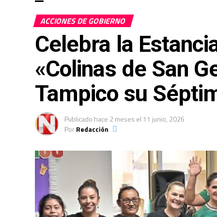
ACCIONES DE GOBIERNO
Celebra la Estanci
«Colinas de San Ge
Tampico su Séptim
Publicado
hace 2 meses
el
11 junio, 2026
Por
Redacción