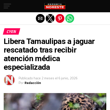
Salir de la versión móvil
CYEN
Libera Tamaulipas a jaguar
rescatado tras recibir
atención médica
especializada
Publicado
hace 2 meses
el
6 junio, 2026
Por
Redacción