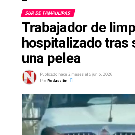
SUR DE TAMAULIPAS
Trabajador de limp
hospitalizado tras
una pelea
Publicado
hace 2 meses
el
5 junio, 2026
Por
Redacción