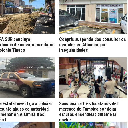
A SUR concluye
Coepris suspende dos consultorios
litación de colector sanitario
dentales en Altamira por
colonia Tinaco
irregularidades
a Estatal investiga a policías
Sancionan a tres locatarios del
esunto abuso de autoridad
mercado de Tampico por dejar
 menor en Altamira tras
estufas encendidas durante la
iral
noche