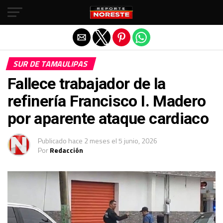
Salir de la versión móvil
SUR DE TAMAULIPAS
Fallece trabajador de la
refinería Francisco I. Madero
por aparente ataque cardiaco
Publicado
hace 2 meses
el
5 junio, 2026
Por
Redacción