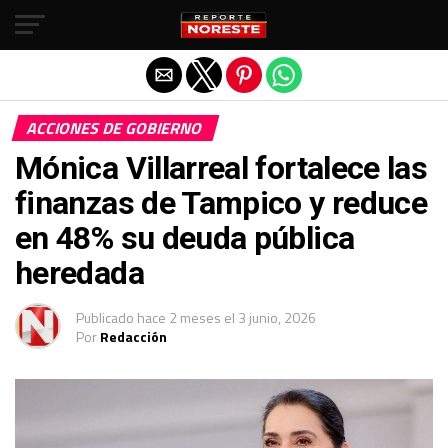
Salir de la versión móvil
ACCIONES DE GOBIERNO
Mónica Villarreal fortalece las
finanzas de Tampico y reduce
en 48% su deuda pública
heredada
Publicado
hace 2 meses
el
3 junio, 2026
Por
Redacción