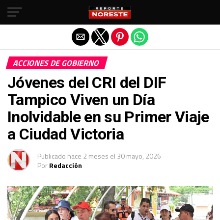
Salir de la versión móvil
ACCIONES DE GOBIERNO
Jóvenes del CRI del DIF
Tampico Viven un Día
Inolvidable en su Primer Viaje
a Ciudad Victoria
Publicado
hace 2 meses
el
30 mayo, 2026
Por
Redacción