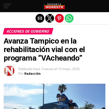
Salir de la versión móvil
ACCIONES DE GOBIERNO
Avanza Tampico en la
rehabilitación vial con el
programa “VAcheando”
Publicado
hace 3 meses
el
15 mayo, 2026
Por
Redacción