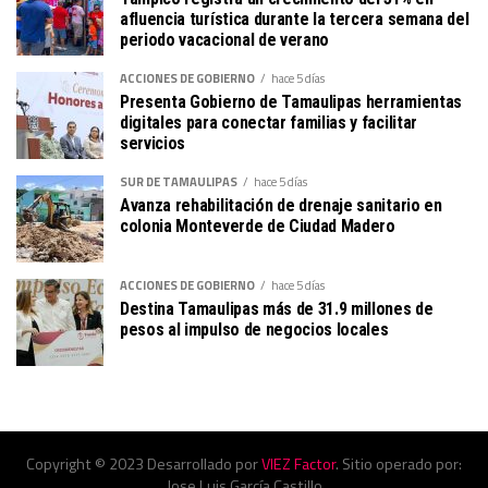
afluencia turística durante la tercera semana del
periodo vacacional de verano
ACCIONES DE GOBIERNO
hace 5 días
Presenta Gobierno de Tamaulipas herramientas
digitales para conectar familias y facilitar
servicios
SUR DE TAMAULIPAS
hace 5 días
Avanza rehabilitación de drenaje sanitario en
colonia Monteverde de Ciudad Madero
ACCIONES DE GOBIERNO
hace 5 días
Destina Tamaulipas más de 31.9 millones de
pesos al impulso de negocios locales
Copyright © 2023 Desarrollado por
VIEZ Factor
. Sitio operado por:
Jose Luis García Castillo