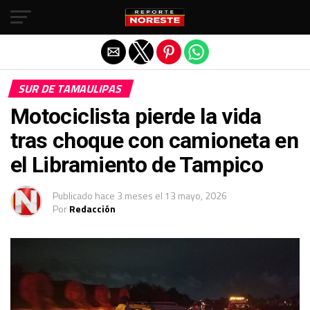
Salir de la versión móvil
SUR DE TAMAULIPAS
Motociclista pierde la vida
tras choque con camioneta en
el Libramiento de Tampico
Publicado
hace 3 meses
el
13 mayo, 2026
Por
Redacción