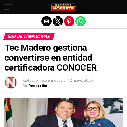
Salir de la versión móvil
SUR DE TAMAULIPAS
Tec Madero gestiona
convertirse en entidad
certificadora CONOCER
Publicado
hace 3 meses
el
12 mayo, 2026
Por
Redacción