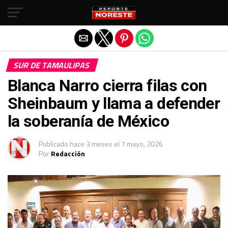
Salir de la versión móvil
SUR DE TAMAULIPAS
Blanca Narro cierra filas con
Sheinbaum y llama a defender
la soberanía de México
Publicado
hace 3 meses
el
7 mayo, 2026
Por
Redacción