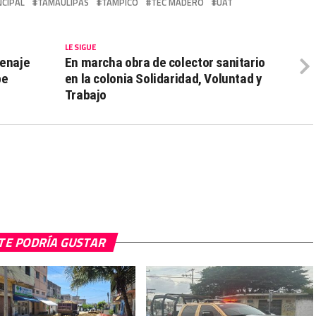
NCIPAL
TAMAULIPAS
TAMPICO
TEC MADERO
UAT
LE SIGUE
renaje
En marcha obra de colector sanitario
pe
en la colonia Solidaridad, Voluntad y
Trabajo
TE PODRÍA GUSTAR