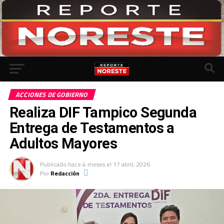
Ir a la versión móvil
ACCIONES DE GOBIERNO
Realiza DIF Tampico Segunda
Entrega de Testamentos a
Adultos Mayores
Publicado
hace 4 meses
el
17 abril, 2026
Por
Redacción