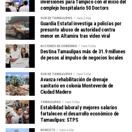
inversiones para Tampico con el inicio del
mantenido para escuchar sus necesidades y generar
complejo hospitalario 50 Doctors
acciones en beneficio de sus familias.
SUR DE TAMAULIPAS
hace 2 días
Guardia Estatal investiga a policías por
presunto abuso de autoridad contra
menor en Altamira tras video viral
ACCIONES DE GOBIERNO
hace 5 días
Destina Tamaulipas más de 31.9 millones
de pesos al impulso de negocios locales
“Este convenio representa un gran avance para nuestra
administración, porque permite que el talento de las y
los estudiantes se traduzca en soluciones que generen
SUR DE TAMAULIPAS
hace 5 días
bienestar para Tampico y fortalezcan el desarrollo de
Avanza rehabilitación de drenaje
sanitario en colonia Monteverde de
nuestra ciudad», expresó.
Ciudad Madero
La presidenta municipal, acompañada por el director
general de la Autoridad del Centro Histórico, David
TAMAULIPAS
hace 5 días
Granados Ramírez; y el director de Atención a la
Estabilidad laboral y mejores salarios
fortalecen el desarrollo económico de
Juventud, Luis Peraza Lacorte, explicó que TampIA
Tamaulipas: STPS
ofrecerá a visitantes y turistas una nueva forma de
descubrir la historia, el patrimonio, la gastronomía y los
NORESTE
hace 4 días