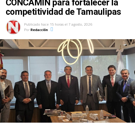
CONCAMIN para fortalecer la
competitividad de Tamaulipas
Publicado
hace 15 horas
el
7 agosto, 2026
Por
Redacción
En su mensaje, Villarreal Anaya destacó que esta
estrategia busca preservar el patrimonio arquitectónico
del municipio y fortalecer el desarrollo urbano mediante
la rehabilitación y pintado de fachadas, acciones que
contribuirán a mejorar la imagen del Centro Histórico y
a consolidar su atractivo turístico y cultural.
«Hoy damos arranque formal a las acciones que se
desarrollarán a través de la Autoridad del Centro
Histórico. Nos llena de orgullo comenzar por el entorno