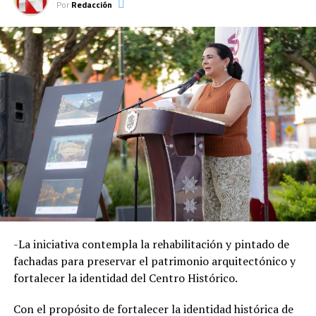
Por
Redacción
Voluntad y Trabajo, Enriqueta Siller.
TEMAS RELACIONADOS:
DIF TAMPICO
PRINCIPAL
TAMAULIPAS
TAMPICO
LE SIGUE
Asiste Américo Villarreal a la presentación del Plan
Estratégico de Procuración de Justicia 2026-2029
NO TE PIERDAS
Reafirma Mónica Villarreal compromiso ciudadano con
jornada “Aquí Contigo”
Redacción
-La iniciativa contempla la rehabilitación y pintado de
fachadas para preservar el patrimonio arquitectónico y
Desde la redacción.
fortalecer la identidad del Centro Histórico.
Con el propósito de fortalecer la identidad histórica de