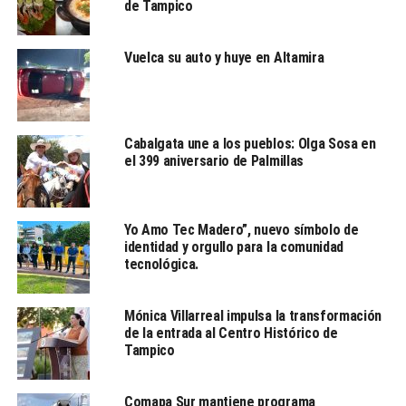
de Tampico
A veces tenemos cierta reserva de no elaborar
testamento y no poner en orden las cosas porque
Vuelca su auto y huye en Altamira
pensamos que si ponemos esto en orden mi partida está
pronta, pero no es así, en la medida que pongamos
estos documentos en orden es para tranquilidad de
ustedes y seguridad de sus familias», expresó.
Cabalgata une a los pueblos: Olga Sosa en
Luz Adriana Villarreal Anaya recordó que este
el 399 aniversario de Palmillas
compromiso se inició en la Casa Club Infonavit Cañada,
cumpliendo con extender el beneficio a todos los
espacios de atención a los adultos mayores operados
Yo Amo Tec Madero”, nuevo símbolo de
por el DIF municipal.
identidad y orgullo para la comunidad
tecnológica.
Mónica Villarreal impulsa la transformación
de la entrada al Centro Histórico de
Tampico
Comapa Sur mantiene programa