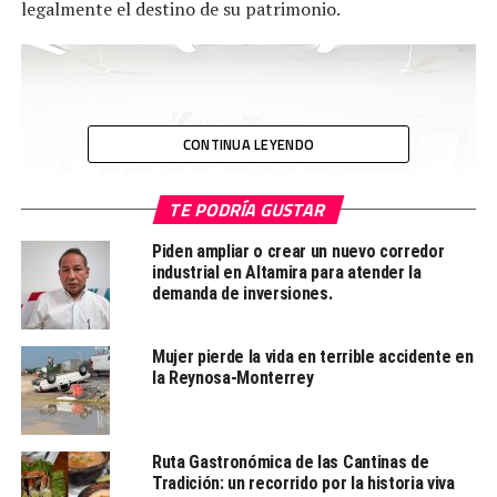
legalmente el destino de su patrimonio.
CONTINUA LEYENDO
TE PODRÍA GUSTAR
Piden ampliar o crear un nuevo corredor
industrial en Altamira para atender la
demanda de inversiones.
Mujer pierde la vida en terrible accidente en
la Reynosa-Monterrey
«Me da mucho gusto venir a dar este apoyo, agradezco
al licenciado Mario, porque gracias a este programa de
testamentos pueden disfrutar de una seguridad y del
Ruta Gastronómica de las Cantinas de
patrimonio que lograron ustedes hacer esté con la
Tradición: un recorrido por la historia viva
familia.