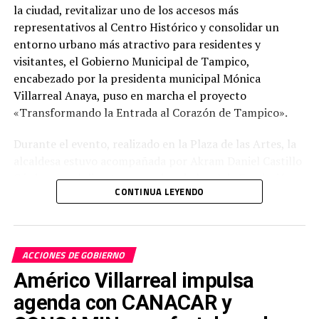
la ciudad, revitalizar uno de los accesos más
representativos al Centro Histórico y consolidar un
entorno urbano más atractivo para residentes y
visitantes, el Gobierno Municipal de Tampico,
encabezado por la presidenta municipal Mónica
Villarreal Anaya, puso en marcha el proyecto
«Transformando la Entrada al Corazón de Tampico».
Durante el evento, realizado en la Plaza de las Artes, la
alcaldesa estuvo acompañada por Akram Daniel Castillo
Cárdenas, subdirector y apoderado legal de Fundación
CONTINUA LEYENDO
Corazón Urbano A.C.; Socorro Quiroz Álvarez, gerente
regional de Concesión Local Comex; Vicente Flores del
Ángel, gerente de Concesión Local Comex; y Claudia
Moctezuma, representante del Nodo Centro Parque del
ACCIONES DE GOBIERNO
Clúster Turístico.
Américo Villarreal impulsa
agenda con CANACAR y