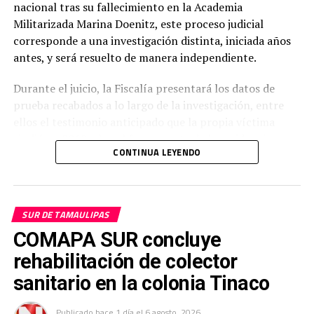
nacional tras su fallecimiento en la Academia
Militarizada Marina Doenitz, este proceso judicial
corresponde a una investigación distinta, iniciada años
antes, y será resuelto de manera independiente.
Durante el juicio, la Fiscalía presentará los datos de
prueba recabados a lo largo de la investigación, entre
ellos el testimonio anticipado que la propia víctima
rindió en 2019, el cual forma parte de las evidencias que
CONTINUA LEYENDO
serán valoradas por el tribunal.
La familia de Dafne ha reiterado su exigencia de que
ambos casos —el relacionado con la presunta agresión
SUR DE TAMAULIPAS
sexual y el feminicidio ocurrido en el campamento de la
COMAPA SUR concluye
academia— sean esclarecidos y que los responsables
enfrenten las consecuencias legales correspondientes.
rehabilitación de colector
sanitario en la colonia Tinaco
Con el inicio de esta audiencia oral, uno de los procesos
judiciales más prolongados vinculados al caso de Dafne
Publicado
hace 1 día
el
6 agosto, 2026