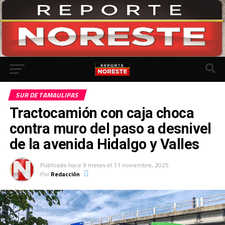
Ir a la versión móvil
SUR DE TAMAULIPAS
Tractocamión con caja choca
contra muro del paso a desnivel
de la avenida Hidalgo y Valles
Publicado
hace 9 meses
el
11 noviembre, 2025
Por
Redacción