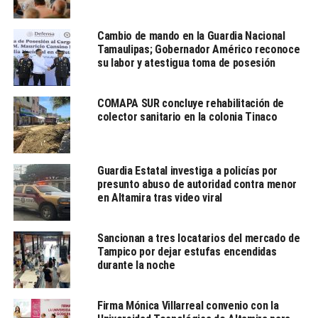
retiro de la caja y restablecer la circulación vehicular.
Cambio de mando en la Guardia Nacional
Tamaulipas; Gobernador Américo reconoce
TEMAS RELACIONADOS:
AVENIDA HIDALGO
PRINCIPAL
su labor y atestigua toma de posesión
PROLONGACIÓN DE LA AVENIDA HIDALGO
TAMAULIPAS
TAMPICO
TRACTOCAMIONES
COMAPA SUR concluye rehabilitación de
LE SIGUE
colector sanitario en la colonia Tinaco
Conductor sale ileso tras volcadura en Corredor Urbano
Altamira
NO TE PIERDAS
Guardia Estatal investiga a policías por
Denuncian dos casos de abuso de autoridad de Guardia
presunto abuso de autoridad contra menor
Estatal en Altamira
en Altamira tras video viral
Redacción
Sancionan a tres locatarios del mercado de
Tampico por dejar estufas encendidas
durante la noche
Desde la redacción.
Firma Mónica Villarreal convenio con la