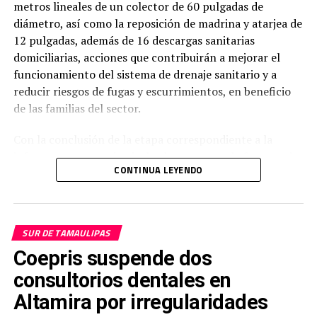
metros lineales de un colector de 60 pulgadas de
diámetro, así como la reposición de madrina y atarjea de
12 pulgadas, además de 16 descargas sanitarias
domiciliarias, acciones que contribuirán a mejorar el
funcionamiento del sistema de drenaje sanitario y a
reducir riesgos de fugas y escurrimientos, en beneficio
de las familias del sector.
Con la conclusión de la etapa correspondiente a la
infraestructura sanitaria, la obra entra en la fase previa
CONTINUA LEYENDO
a la programación de los trabajos de reposición del
pavimento, con lo que se dará continuidad al proceso de
rehabilitación integral.
SUR DE TAMAULIPAS
Estas acciones se desarrollan en coordinación con el
Coepris suspende dos
Ayuntamiento de Ciudad Madero, sumando esfuerzos
institucionales para fortalecer la infraestructura urbana
consultorios dentales en
y mejorar la calidad de los servicios públicos en una de
Altamira por irregularidades
las colonias con mayor tradición e historia del