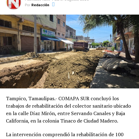
entra en una etapa decisiva, mientras el otro continúa
Por
Redacción
su curso por separado.
Tampico, Tamaulipas.- COMAPA SUR concluyó los
trabajos de rehabilitación del colector sanitario ubicado
en la calle Díaz Mirón, entre Servando Canales y Baja
California, en la colonia Tinaco de Ciudad Madero.
La intervención comprendió la rehabilitación de 100