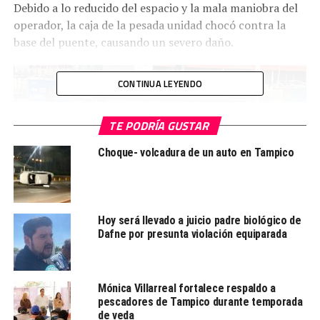
Debido a lo reducido del espacio y la mala maniobra del
operador, la caja de la pesada unidad chocó contra la
base del puente, causando un severo daño.
CONTINUA LEYENDO
TE PODRÍA GUSTAR
Choque- volcadura de un auto en Tampico
Hoy será llevado a juicio padre biológico de
La circulación se vio interrumpida largo tiempo,
Dafne por presunta violación equiparada
mientras elementos de Tránsito Tampico daban vialidad
para desfogar la avenida.
Mónica Villarreal fortalece respaldo a
Personal de la empresa trasportista Pérez Moncada y
pescadores de Tampico durante temporada
otras personas, ayudaron a descarar la unidad para el
de veda