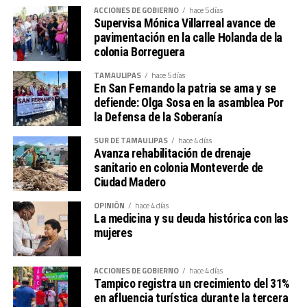
ACCIONES DE GOBIERNO
hace 5 días
Supervisa Mónica Villarreal avance de
pavimentación en la calle Holanda de la
colonia Borreguera
TAMAULIPAS
hace 5 días
En San Fernando la patria se ama y se
defiende: Olga Sosa en la asamblea Por
la Defensa de la Soberanía
SUR DE TAMAULIPAS
hace 4 días
Daniel Martínez Cano, delegado de Coepris en Altamira
Avanza rehabilitación de drenaje
Por ello, exhortó a quienes pretendan abrir un
sanitario en colonia Monteverde de
Ciudad Madero
consultorio o negocio relacionado con servicios de salud
a acercarse a la dependencia, donde a través del Centro
OPINIÓN
hace 4 días
Integral de Servicios (CIS) pueden recibir asesoría y
La medicina y su deuda histórica con las
conocer los trámites necesarios.
mujeres
Manifestó que algunos procedimientos tienen costo,
ACCIONES DE GOBIERNO
hace 4 días
como visitas a petición o licencias sanitarias, pero aclaró
Tampico registra un crecimiento del 31%
que son pagos simbólicos que no superan los mil pesos y
en afluencia turística durante la tercera