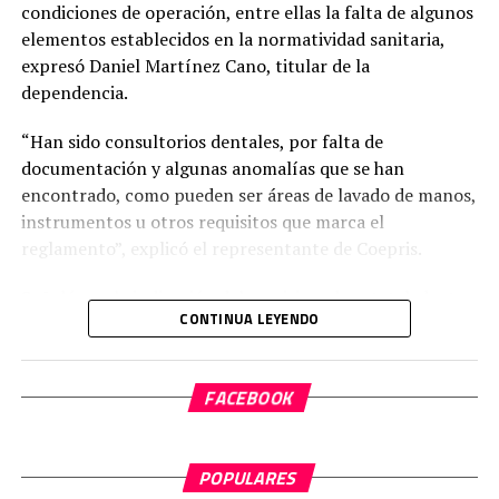
condiciones de operación, entre ellas la falta de algunos
elementos establecidos en la normatividad sanitaria,
expresó Daniel Martínez Cano, titular de la
dependencia.
“Han sido consultorios dentales, por falta de
documentación y algunas anomalías que se han
encontrado, como pueden ser áreas de lavado de manos,
instrumentos u otros requisitos que marca el
reglamento”, explicó el representante de Coepris.
Señaló que la indicación del comisionado estatal, doctor
CONTINUA LEYENDO
Mario Rubio Orcádiz, es fortalecer el acompañamiento a
los propietarios de establecimientos para que cumplan
con los requisitos antes de aplicar medidas correctivas.
FACEBOOK
POPULARES