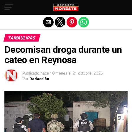
Salir de la versión móvil
TAMAULIPAS
Decomisan droga durante un
cateo en Reynosa
Publicado
hace 10 meses
el
21 octubre, 2025
Por
Redacción