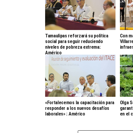
Tamaulipas reforzará su política
Con má
social para seguir reduciendo
Villar
niveles de pobreza extrema:
infrae
Américo
«Fortalecemos la capacitación para
Olga S
responder a los nuevos desafíos
garant
laborales» : Américo
en el 