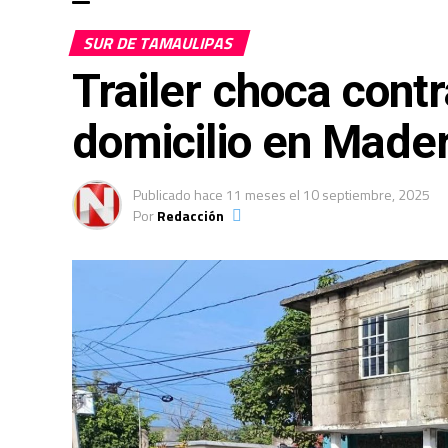
SUR DE TAMAULIPAS
Trailer choca cont
domicilio en Made
Publicado
hace 11 meses
el
10 septiembre, 2025
Por
Redacción