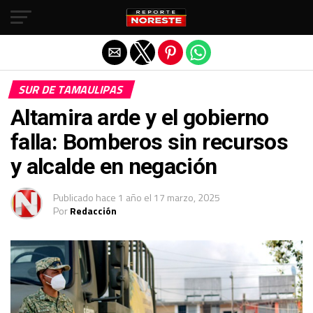
Salir de la versión móvil
SUR DE TAMAULIPAS
Altamira arde y el gobierno
falla: Bomberos sin recursos
y alcalde en negación
Publicado
hace 1 año
el
17 marzo, 2025
Por
Redacción