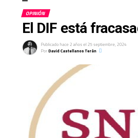
OPINIÓN
El DIF está fracas
Publicado
hace 2 años
el
25 septiembre, 2024
Por
David Castellanos Terán