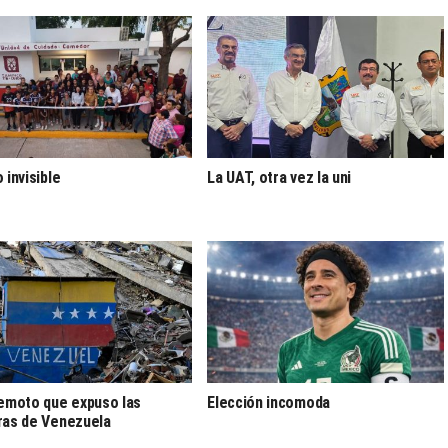
 invisible
La UAT, otra vez la uni
remoto que expuso las
Elección incomoda
ras de Venezuela