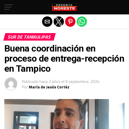
Salir de la versión móvil
SUR DE TAMAULIPAS
Buena coordinación en
proceso de entrega-recepción
en Tampico
Publicado
hace 2 años
el
9 septiembre, 2024
Por
María de Jesús Cortéz