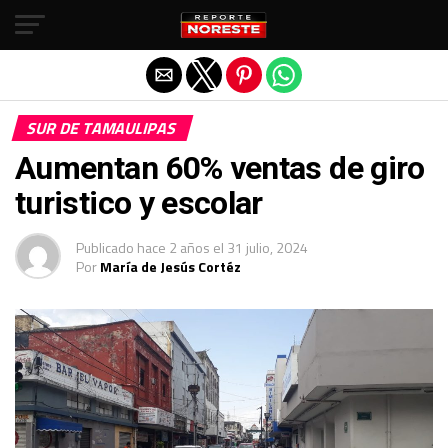
Salir de la versión móvil
SUR DE TAMAULIPAS
Aumentan 60% ventas de giro
turistico y escolar
Publicado
hace 2 años
el
31 julio, 2024
Por
María de Jesús Cortéz