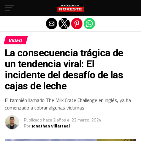
Salir de la versión móvil
VIDEO
La consecuencia trágica de
un tendencia viral: El
incidente del desafío de las
cajas de leche
El también llamado The Milk Crate Challenge en inglés, ya ha
comenzado a cobrar algunas víctimas
Publicado
hace 2 años
el
22 marzo, 2024
Por
Jonathan Villarreal