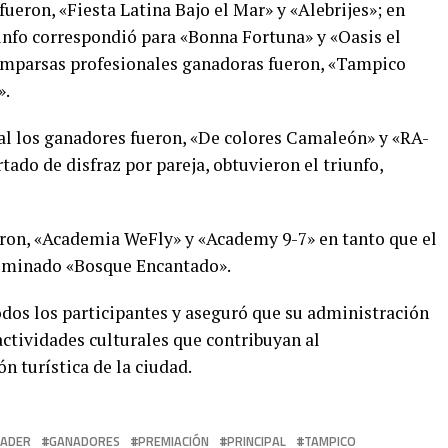
ueron, «Fiesta Latina Bajo el Mar» y «Alebrijes»; en
iunfo correspondió para «Bonna Fortuna» y «Oasis el
comparsas profesionales ganadoras fueron, «Tampico
».
ual los ganadores fueron, «De colores Camaleón» y «RA-
tado de disfraz por pareja, obtuvieron el triunfo,
ron, «Academia WeFly» y «Academy 9-7» en tanto que el
enominado «Bosque Encantado».
odos los participantes y aseguró que su administración
ctividades culturales que contribuyan al
n turística de la ciudad.
NADER
GANADORES
PREMIACIÓN
PRINCIPAL
TAMPICO