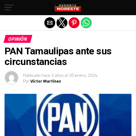
Salir de la versión móvil
OPINIÓN
PAN Tamaulipas ante sus
circunstancias
Publicado
hace 3 años
el
20 enero, 2024
Por
Víctor Martínez