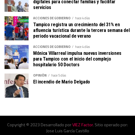
digitales para conectar familias y facilitar
servicios
ACCIONES DE GOBIERNO
hace 4 días
Tampico registra un crecimiento del 31% en
afluencia turística durante la tercera semana del
periodo vacacional de verano
ACCIONES DE GOBIERNO
hace 4 días
Mónica Villarreal impulsa nuevas inversiones
para Tampico con el inicio del complejo
hospitalario 50 Doctors
OPINIÓN
hace 5 días
El incendio de Mario Delgado
Copyright © 2023 Desarrollado por
VIEZ Factor
. Sitio operado por:
Jose Luis García Castillo