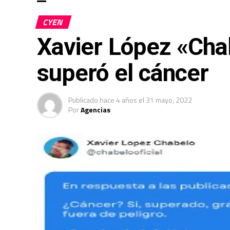
CYEN
Xavier López «Cha
superó el cáncer
Publicado
hace 4 años
el
31 mayo, 2022
Por
Agencias