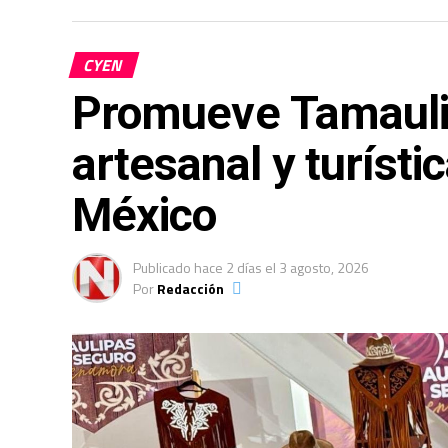
CYEN
Promueve Tamauli
artesanal y turísti
México
Publicado
hace 2 días
el
3 agosto, 2026
Por
Redacción