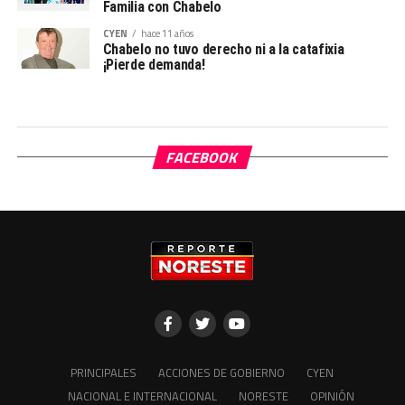
Familia con Chabelo
CYEN
hace 11 años
Chabelo no tuvo derecho ni a la catafixia
¡Pierde demanda!
FACEBOOK
PRINCIPALES
ACCIONES DE GOBIERNO
CYEN
NACIONAL E INTERNACIONAL
NORESTE
OPINIÓN