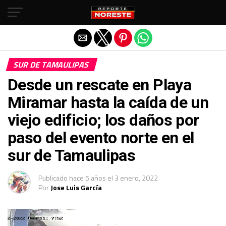
Salir de la versión móvil
SUR DE TAMAULIPAS
Desde un rescate en Playa
Miramar hasta la caída de un
viejo edificio; los daños por
paso del evento norte en el
sur de Tamaulipas
Publicado
hace 5 años
el
3 enero, 2022
Por
Jose Luis García