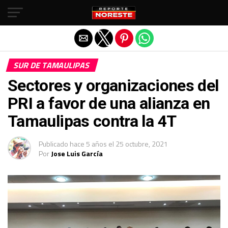
Salir de la versión móvil
SUR DE TAMAULIPAS
Sectores y organizaciones del
PRI a favor de una alianza en
Tamaulipas contra la 4T
Publicado
hace 5 años
el
25 octubre, 2021
Por
Jose Luis García