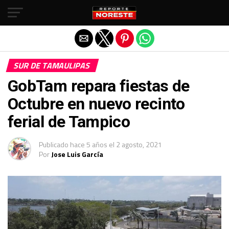
Salir de la versión móvil
SUR DE TAMAULIPAS
GobTam repara fiestas de
Octubre en nuevo recinto
ferial de Tampico
Publicado
hace 5 años
el
2 agosto, 2021
Por
Jose Luis García