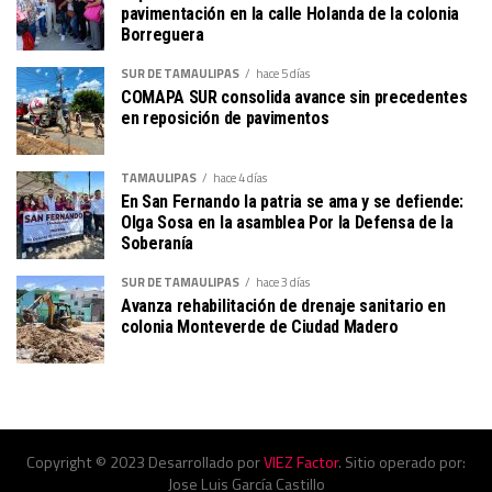
pavimentación en la calle Holanda de la colonia
Borreguera
SUR DE TAMAULIPAS
hace 5 días
COMAPA SUR consolida avance sin precedentes
en reposición de pavimentos
TAMAULIPAS
hace 4 días
En San Fernando la patria se ama y se defiende:
Olga Sosa en la asamblea Por la Defensa de la
Soberanía
SUR DE TAMAULIPAS
hace 3 días
Avanza rehabilitación de drenaje sanitario en
colonia Monteverde de Ciudad Madero
Copyright © 2023 Desarrollado por
VIEZ Factor
. Sitio operado por:
Jose Luis García Castillo