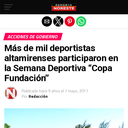
Salir de la versión móvil
ACCIONES DE GOBIERNO
Más de mil deportistas
altamirenses participaron en
la Semana Deportiva “Copa
Fundación’’
Publicado
hace 9 años
el
7 mayo, 2017
Por
Redacción