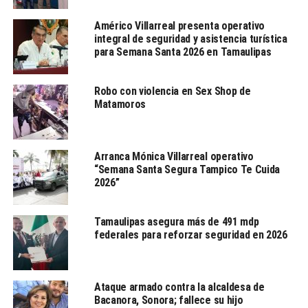
El «Chapo» irá a juicio el 16 de abril del 2018.
Américo Villarreal presenta operativo
NO TE PIERDAS
integral de seguridad y asistencia turística
EUA planea “cooperar” con Europa para mejorar la crisis
para Semana Santa 2026 en Tamaulipas
en Venezuela.
Robo con violencia en Sex Shop de
Matamoros
Agencias
Arranca Mónica Villarreal operativo
“Semana Santa Segura Tampico Te Cuida
2026”
Tamaulipas asegura más de 491 mdp
federales para reforzar seguridad en 2026
Ataque armado contra la alcaldesa de
Bacanora, Sonora; fallece su hijo