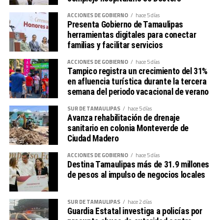
ACCIONES DE GOBIERNO
hace 5 días
Presenta Gobierno de Tamaulipas
herramientas digitales para conectar
familias y facilitar servicios
ACCIONES DE GOBIERNO
hace 5 días
Tampico registra un crecimiento del 31%
en afluencia turística durante la tercera
semana del periodo vacacional de verano
SUR DE TAMAULIPAS
hace 5 días
Avanza rehabilitación de drenaje
sanitario en colonia Monteverde de
Ciudad Madero
ACCIONES DE GOBIERNO
hace 5 días
Destina Tamaulipas más de 31.9 millones
de pesos al impulso de negocios locales
SUR DE TAMAULIPAS
hace 2 días
Guardia Estatal investiga a policías por