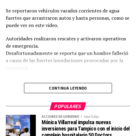
Se reportaron vehículos varados corrientes de agua
fuertes que arrastraron autos y hasta personas, como se
puede ver en este video.
Autoridades realizaron rescates y activaron operativos
de emergencia.
Desafortunadamente se reporta que un hombre falleció
a causa de las fuertes inundaciones provocadas por la
tormenta.
De acuerdo a la información de medios locales una mujer
quien fue arrastrada por la corriente, pudo ser
CONTINUA LEYENDO
rescatada con vida.
POPULARES
También se reportan múltiples vehículos atrapados y
personas auxiliadas.
ACCIONES DE GOBIERNO
hace 5 días
Mónica Villarreal impulsa nuevas
inversiones para Tampico con el inicio del
complejo hospitalario 50 Doctors