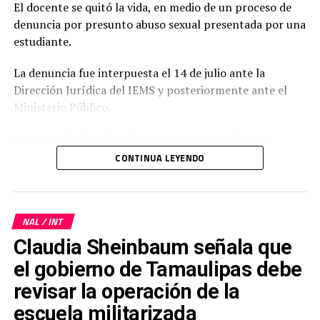
El docente se quitó la vida, en medio de un proceso de
denuncia por presunto abuso sexual presentada por una
estudiante.
La denuncia fue interpuesta el 14 de julio ante la
Dirección Jurídica del IEMS y posteriormente ante el
Ministerio Público.
La acusación involucraba presuntos tocamientos
indebidos en varias ocasiones durante actividades
CONTINUA LEYENDO
escolares, lo que habría provocado una crisis de
ansiedad en la joven.
Horas antes de su muerte, Jasso Cruz difundió un video
NAL / INT
de aproximadamente tres minutos y medio en redes
Claudia Sheinbaum señala que
sociales, en el que rechazó categóricamente las
el gobierno de Tamaulipas debe
acusaciones, afirmó su inocencia y describió el proceso
revisar la operación de la
como un desgaste emocional, profesional y económico
significativo.
escuela militarizada