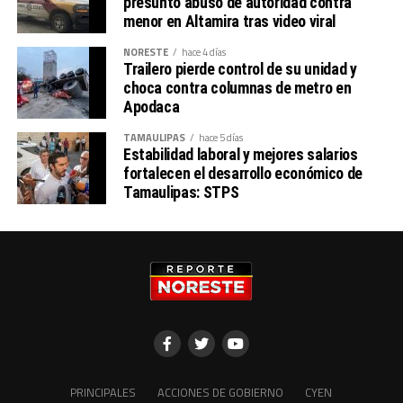
presunto abuso de autoridad contra
menor en Altamira tras video viral
NORESTE
hace 4 días
Trailero pierde control de su unidad y
choca contra columnas de metro en
Apodaca
TAMAULIPAS
hace 5 días
Estabilidad laboral y mejores salarios
fortalecen el desarrollo económico de
Tamaulipas: STPS
PRINCIPALES
ACCIONES DE GOBIERNO
CYEN