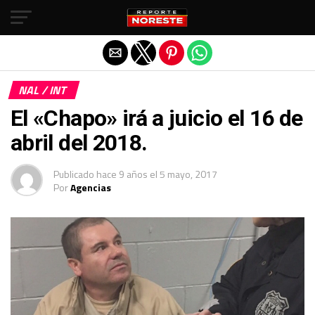
Salir de la versión móvil
NAL / INT
El «Chapo» irá a juicio el 16 de
abril del 2018.
Publicado
hace 9 años
el
5 mayo, 2017
Por
Agencias