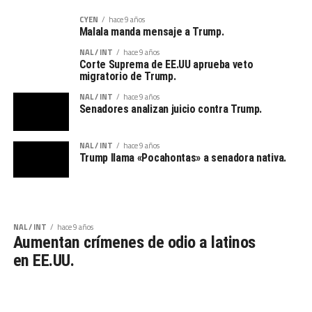
CYEN
hace 9 años
Malala manda mensaje a Trump.
NAL / INT
hace 9 años
Corte Suprema de EE.UU aprueba veto
migratorio de Trump.
NAL / INT
hace 9 años
Senadores analizan juicio contra Trump.
NAL / INT
hace 9 años
Trump llama «Pocahontas» a senadora nativa.
NAL / INT
hace 9 años
Aumentan crímenes de odio a latinos
en EE.UU.
PÁGINA 1 DE 16
1
2
3
4
5
SIGUIENTE ›