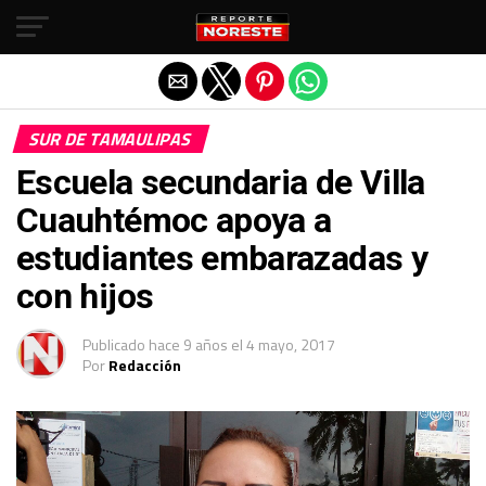
Salir de la versión móvil
SUR DE TAMAULIPAS
Escuela secundaria de Villa
Cuauhtémoc apoya a
estudiantes embarazadas y
con hijos
Publicado
hace 9 años
el
4 mayo, 2017
Por
Redacción