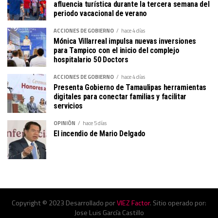
afluencia turística durante la tercera semana del
periodo vacacional de verano
ACCIONES DE GOBIERNO
hace 4 días
Mónica Villarreal impulsa nuevas inversiones
para Tampico con el inicio del complejo
hospitalario 50 Doctors
ACCIONES DE GOBIERNO
hace 4 días
Presenta Gobierno de Tamaulipas herramientas
digitales para conectar familias y facilitar
servicios
OPINIÓN
hace 5 días
El incendio de Mario Delgado
Copyright © 2023 Desarrollado por
VIEZ Factor
. Sitio operado por:
Jose Luis García Castillo