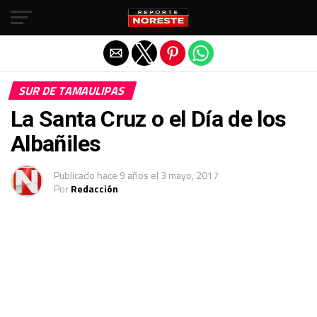
Salir de la versión móvil
SUR DE TAMAULIPAS
La Santa Cruz o el Día de los
Albañiles
Publicado
hace 9 años
el
3 mayo, 2017
Por
Redacción