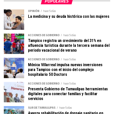
POPULARES
OPINIÓN
hace 5 días
La medicina y su deuda histórica con las mujeres
ACCIONES DE GOBIERNO
hace 5 días
Tampico registra un crecimiento del 31% en
afluencia turística durante la tercera semana del
periodo vacacional de verano
ACCIONES DE GOBIERNO
hace 5 días
Mónica Villarreal impulsa nuevas inversiones
para Tampico con el inicio del complejo
hospitalario 50 Doctors
ACCIONES DE GOBIERNO
hace 5 días
Presenta Gobierno de Tamaulipas herramientas
digitales para conectar familias y facilitar
servicios
SUR DE TAMAULIPAS
hace 5 días
Avanza rehabilitación de drenaje sanitario en