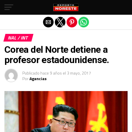
Salir de la versión móvil
NAL / INT
Corea del Norte detiene a
profesor estadounidense.
Publicado
hace 9 años
el
3 mayo, 2017
Por
Agencias