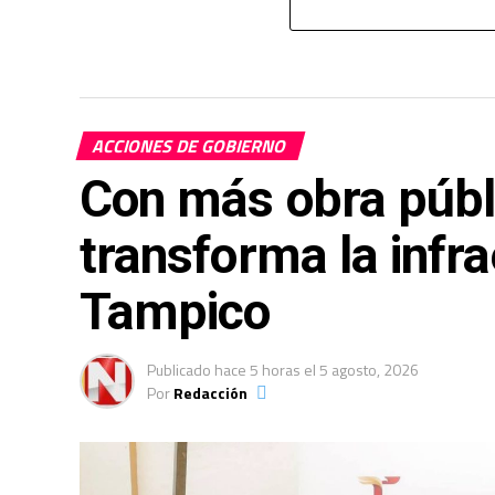
ACCIONES DE GOBIERNO
Con más obra públi
transforma la infra
Tampico
Publicado
hace 5 horas
el
5 agosto, 2026
Por
Redacción